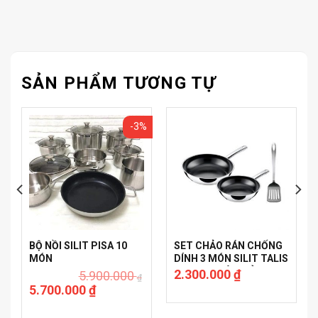
SẢN PHẨM TƯƠNG TỰ
-3%
BỘ NỒI SILIT PISA 10
SET CHẢO RÁN CHỐNG
MÓN
DÍNH 3 MÓN SILIT TALIS
20-24CM KÈM XẺNG
2.300.000
₫
5.900.000
₫
5.700.000
₫