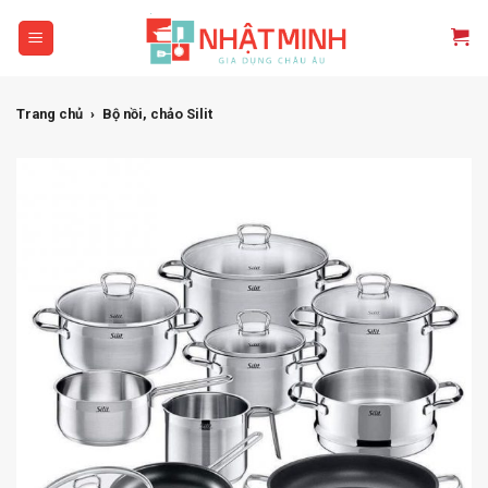
Skip
to
content
Trang chủ
›
Bộ nồi, chảo Silit