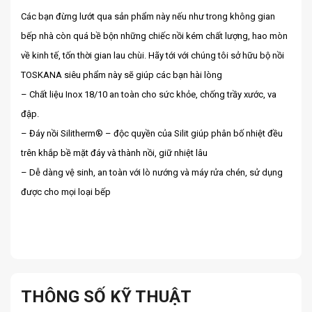
Các bạn đừng lướt qua sản phẩm này nếu như trong không gian
bếp nhà còn quá bề bộn những chiếc nồi kém chất lượng, hao mòn
về kinh tế, tốn thời gian lau chùi. Hãy tới với chúng tôi sở hữu bộ nồi
TOSKANA siêu phẩm này sẽ giúp các bạn hài lòng
– Chất liệu Inox 18/10 an toàn cho sức khỏe, chống trầy xước, va
đập.
– Đáy nồi Silitherm® – độc quyền của Silit giúp phân bố nhiệt đều
trên khắp bề mặt đáy và thành nồi, giữ nhiệt lâu
– Dễ dàng vệ sinh, an toàn với lò nướng và máy rửa chén, sử dụng
được cho mọi loại bếp
THÔNG SỐ KỸ THUẬT