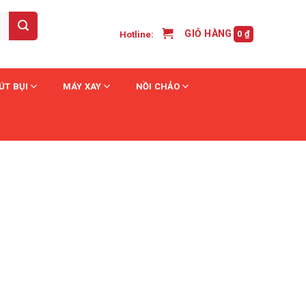
GIỎ HÀNG /
Hotline:
0
₫
ÚT BỤI
MÁY XAY
NỒI CHẢO