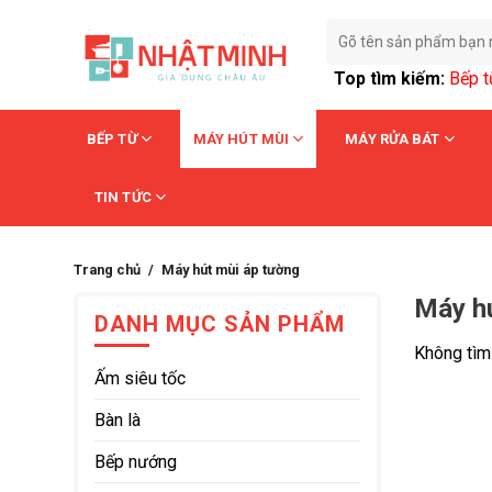
Skip
Tìm
to
kiếm:
content
Top tìm kiếm:
Bếp 
BẾP TỪ
MÁY HÚT MÙI
MÁY RỬA BÁT
TIN TỨC
Trang chủ
›
Máy hút mùi áp tường
Máy hú
DANH MỤC SẢN PHẨM
Không tìm
Ấm siêu tốc
Bàn là
Bếp nướng