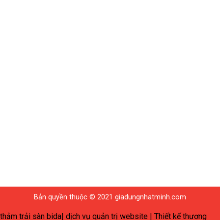
Bản quyền thuộc © 2021 giadungnhatminh.com
thảm trải sàn bida
|
dịch vụ quản trị website
|
Thiết kế thương