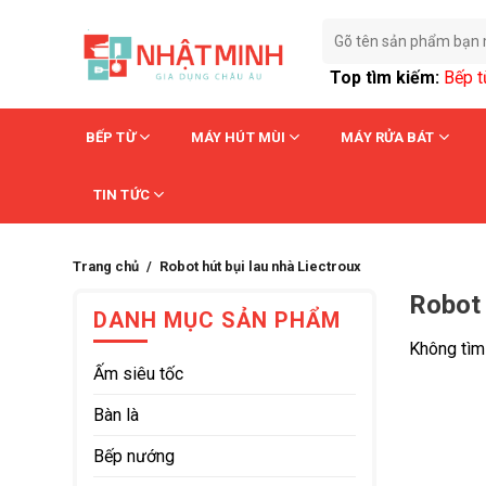
Skip
Tìm
to
kiếm:
content
Top tìm kiếm:
Bếp 
BẾP TỪ
MÁY HÚT MÙI
MÁY RỬA BÁT
TIN TỨC
Trang chủ
›
Robot hút bụi lau nhà Liectroux
Robot 
DANH MỤC SẢN PHẨM
Không tìm
Ấm siêu tốc
Bàn là
Bếp nướng