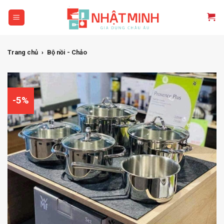
Skip
to
content
Trang chủ
›
Bộ nồi - Chảo
-5%