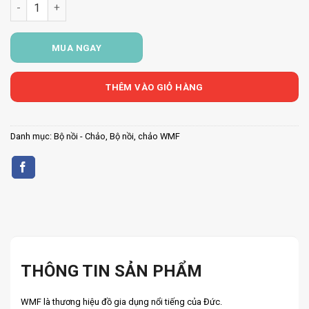
BỘ NỒI WMF Provence Plus 5 Món số lượng
MUA NGAY
THÊM VÀO GIỎ HÀNG
Danh mục:
Bộ nồi - Chảo
,
Bộ nồi, chảo WMF
THÔNG TIN SẢN PHẨM
WMF là thương hiệu đồ gia dụng nổi tiếng của Đức.