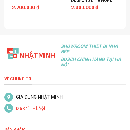
DIAMOND LITE WORK
AND STIR FRY PANS SZ
2.700.000
₫
2.300.000
₫
30CM
SHOWROOM THIẾT BỊ NHÀ
BẾP
BOSCH CHÍNH HÃNG TẠI HÀ
NỘI
VỀ CHÚNG TÔI
GIA DỤNG NHẬT MINH
Địa chỉ : Hà Nội
SẢN PHẨM