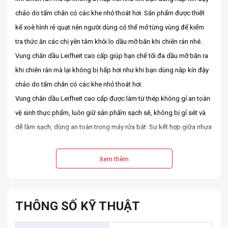
chảo do tấm chắn có các khe nhỏ thoát hơi. Sản phẩm được thiết
kế xoè hình rẻ quạt nên người dùng có thể mở từng vùng để kiểm
tra thức ăn các chị yên tâm khỏi lo dầu mỡ bắn khi chiên rán nhé.
Vung chắn dầu Leifheit cao cấp giúp hạn chế tối đa dầu mỡ bắn ra
khi chiên rán mà lại không bị hấp hơi như khi bạn dùng nắp kín đậy
chảo do tấm chắn có các khe nhỏ thoát hơi.
Vung chắn dầu Leifheit cao cấp được làm từ thép không gỉ an toàn
vệ sinh thực phẩm, luôn giữ sản phẩm sạch sẽ, không bị gỉ sét và
dễ làm sạch, dùng an toàn trong máy rửa bát. Sự kết hợp giữa nhựa
đen và inox tạo nên sự sang trọng, nổi bật và hiện đại, phù hợp với
mọi không gian phòng bếp.
Xem thêm
Đặc điểm nổi bật Vung chắn dầu Leifheit cao cấp
– Đường kính 30 cm phù hợp với nhiều size nồi chảo
– Có thể mở và thu gọn ở nhiều mức khác nhau và có khoá cố định
THÔNG SỐ KỸ THUẬT
mở mỗi mức