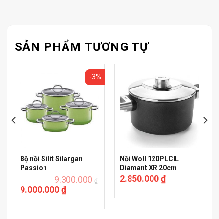
SẢN PHẨM TƯƠNG TỰ
%
-3%
Bộ nồi Silit Silargan
Nồi Woll 120PLCIL
Passion
Diamant XR 20cm
2.850.000
₫
9.300.000
₫
9.000.000
₫