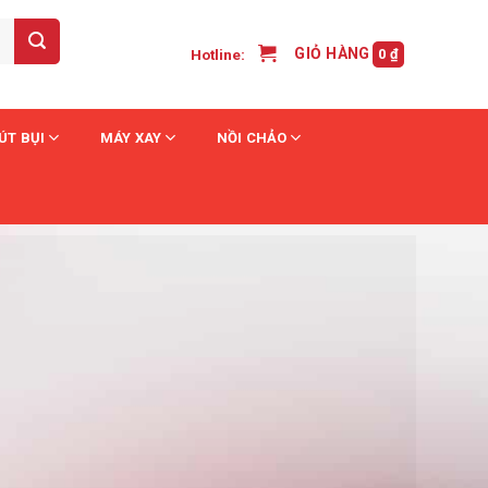
GIỎ HÀNG /
Hotline:
0
₫
ÚT BỤI
MÁY XAY
NỒI CHẢO