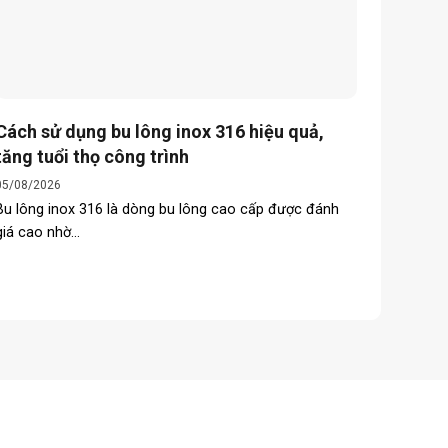
Cách sử dụng bu lông inox 316 hiệu quả,
Cổng x
tăng tuổi thọ công trình
an toà
05/08/2026
30/07/20
Bu lông inox 316 là dòng bu lông cao cấp được đánh
Cổng xếp
giá cao nhờ...
được nhi