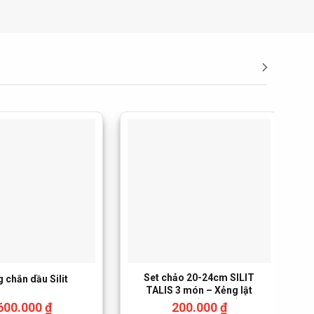
Set chảo 20-24cm SILIT
 chắn dầu Silit
TALIS 3 món – Xẻng lật
thức ăn (tách set)
600.000
₫
200.000
₫