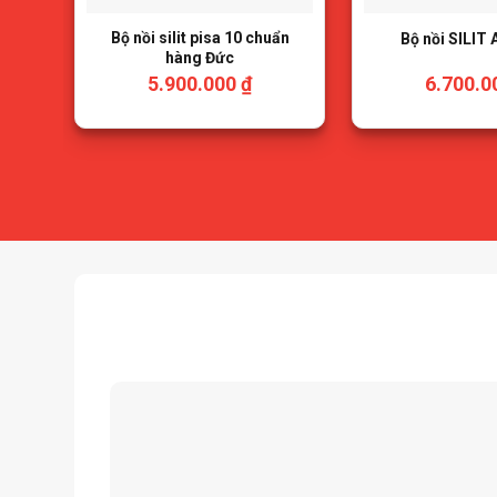
Bộ nồi silit pisa 10 chuẩn
Bộ nồi SILIT 
hàng Đức
5.900.000
₫
6.700.