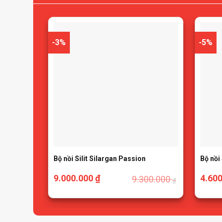
-3%
-5%
Bộ nồi Silit Silargan Passion
Bộ nồi
9.000.000
₫
4.60
9.300.000
₫