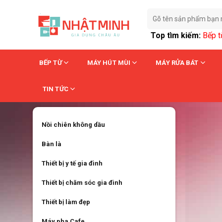
Skip
Tìm
to
kiếm:
content
Top tìm kiếm:
Bếp 
BẾP TỪ
MÁY HÚT MÙI
MÁY RỬA BÁT
TIN TỨC
Nồi chiên không dầu
Bàn là
Thiết bị y tế gia đình
Thiết bị chăm sóc gia đình
Thiết bị làm đẹp
Máy pha Cafe