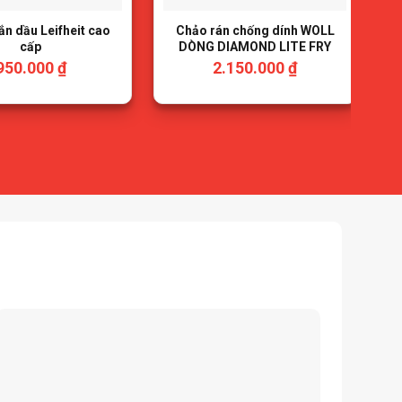
n dầu Leifheit cao
Chảo rán chống dính WOLL
cấp
DÒNG DIAMOND LITE FRY
PANS (size 28)
950.000
₫
2.150.000
₫