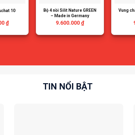
Bộ 4 nồi Silit Nature GREEN
Vung chắ
Achat 10
– Made in Germany
000
₫
9.600.000
₫
TIN NỔI BẬT