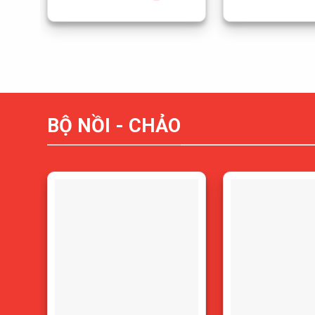
BỘ NỒI - CHẢO