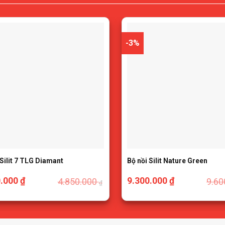
-3%
 Silit 7 TLG Diamant
Bộ nồi Silit Nature Green
0.000
₫
9.300.000
₫
4.850.000
9.60
₫