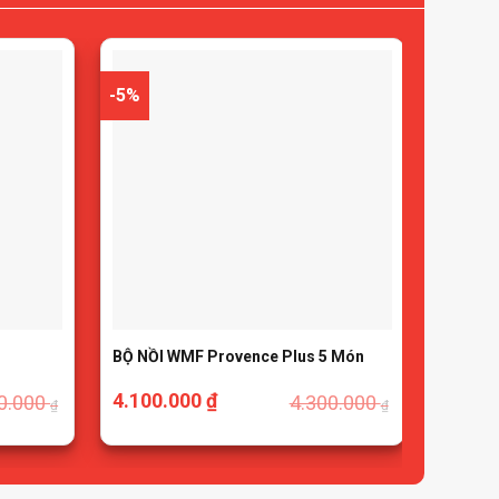
-5%
-3%
BỘ NỒI WMF Provence Plus 5 Món
Bộ nồi 
4.100.000
₫
6.500
0.000
4.300.000
₫
₫