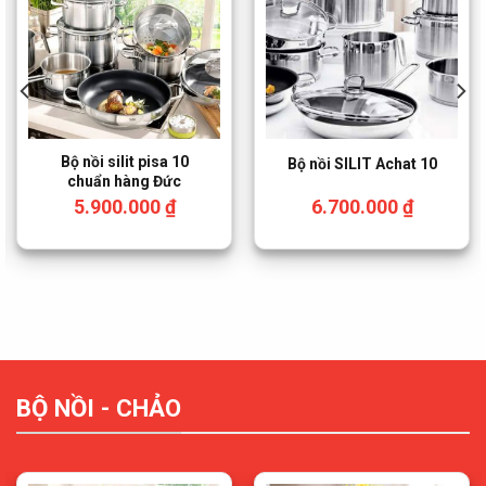
Bộ nồi silit pisa 10
Bộ nồi SILIT Achat 10
chuẩn hàng Đức
5.900.000
₫
6.700.000
₫
BỘ NỒI - CHẢO