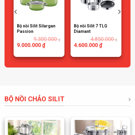
0
Bộ nồi Silit Silargan
Bộ nồi Silit 7 TLG
Passion
Diamant
0
9.300.000
4.850.000
₫
₫
₫
9.000.000
₫
4.600.000
₫
BỘ NỒI CHẢO SILIT