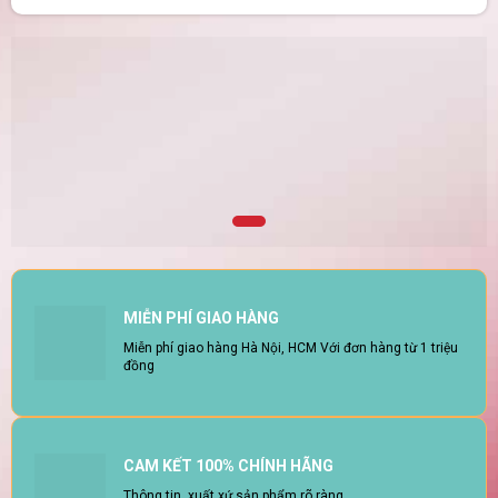
MIỄN PHÍ GIAO HÀNG
Miễn phí giao hàng Hà Nội, HCM Với đơn hàng từ 1 triệu
đồng
CAM KẾT 100% CHÍNH HÃNG
Thông tin, xuất xứ sản phẩm rõ ràng