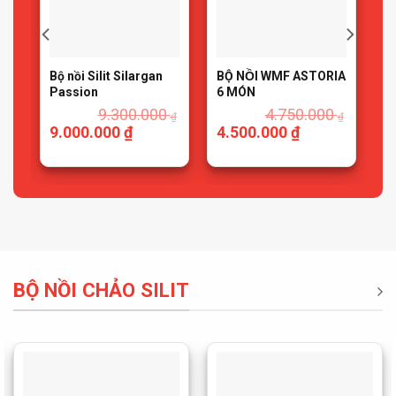
Bộ nồi Silit Silargan
BỘ NỒI WMF ASTORIA
0
Passion
6 MÓN
0
9.300.000
4.750.000
₫
₫
₫
9.000.000
₫
4.500.000
₫
BỘ NỒI CHẢO SILIT